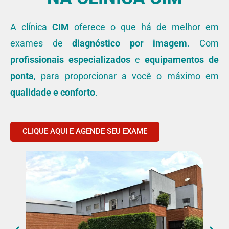
A clínica
CIM
oferece o que há de melhor em
exames de
diagnóstico por imagem
. Com
profissionais especializados
e
equipamentos de
ponta
, para proporcionar a você o máximo em
qualidade e conforto
.
Cialis dura mais tempo do que o
comprar Viagra na
CLIQUE AQUI E AGENDE SEU EXAME
farmácia
. Cialis permanece no seu sistema por até
36 horas e pode fornecer suporte para ereções
durante todo esse tempo. O Viagra geralmente só
permanece no seu sistema durante quatro a seis
horas. Emling S. Viagra vs. Cialis: Qual é o melhor
para si? Associação Americana de Reformados